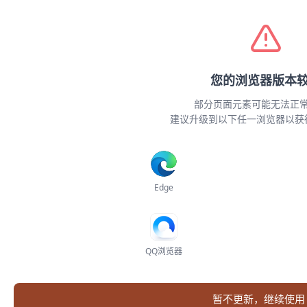
全球检索
智能编目
Demo
专题子库
关于
登录
您的浏览器版本
网络连接异常
Skill 安装
部分页面元素可能无法正
无法加载系统配置，请检查网络连接后刷新页
建议升级到以下任一浏览器以获
简介
面重试
下载
发给智能体
刷新页面
自动安装
Edge
手动安装
常见问题
典津 Skill
QQ浏览器
把典津 Skill 导入 Claude Code、Codex、Cursor 等智能体后，
你可以直接让它检索典津公开古籍记录、 资源导航、专题子
暂不更新，继续使用