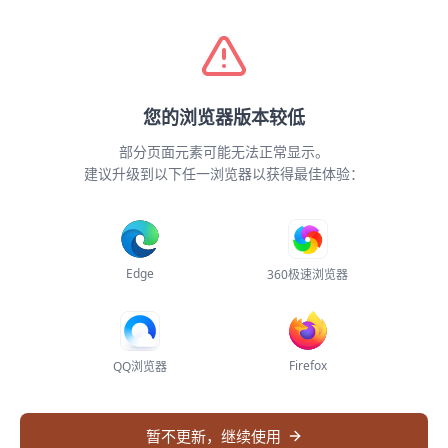
全球检索
智能编目
Demo
专题子库
关于
登录
您的浏览器版本较低
网络连接异常
全部数据源
全部
部分页面元素可能无法正常显示。
无法加载系统配置，请检查网络连接后刷新页
建议升级到以下任一浏览器以获得最佳体验：
面重试
刷新页面
分布统计
Edge
360极速浏览器
加载统计数据失败
Firefox
QQ浏览器
请刷新页面重试
暂不更新，继续使用
重新加载