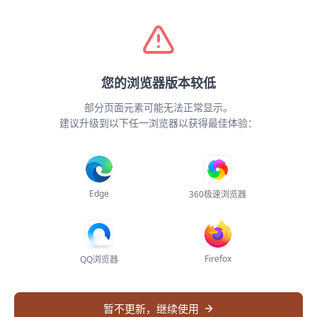
全球检索
智能编目
Demo
专题子库
关于
登录
您的浏览器版本较低
网络连接异常
《典津·AI艺文志》
Demo
部分页面元素可能无法正常显示。
无法加载系统配置，请检查网络连接后刷新页
建议升级到以下任一浏览器以获得最佳体验：
面重试
史上首个AI编订古籍版本目录，基于全球汉籍版本循证AI智
能体自动生成，任务持续运行中，目前进度：
—%
刷新页面
四部分类
Edge
360极速浏览器
当前分类：
全部分类
共 0 条记录
Firefox
QQ浏览器
全部分类
0 条
暂不更新，继续使用